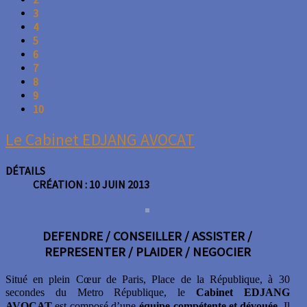
3
4
5
6
7
8
9
10
Le Cabinet EDJANG AVOCAT
DÉTAILS
CRÉATION : 10 JUIN 2013
DEFENDRE / CONSEILLER / ASSISTER /
REPRESENTER / PLAIDER / NEGOCIER
Situé en plein Cœur de Paris, Place de la République, à 30
secondes du Metro République, le
Cabinet EDJANG
AVOCAT
est composé d’une
équipe compétente et dévouée
. Il